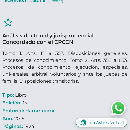
ECHEVESTI, Rosario
(Director)
star_border
Análisis doctrinal y jurisprudencial.
Concordado con el CPCCN
Tomo 1. Arts. 1° a 357. Disposiciones generales.
Procesos de conocimiento. Tomo 2. Arts. 358 a 853.
Procesos: de conocimiento, ejecución, especiales,
universales, arbitral, voluntarios y ante los jueces de
familia. Disposiciones transitorias.
Tipo:
Libro
Edición:
1ra
Editorial:
Hammurabi
Año:
2019
Ir a Astrea Virtual
Páginas:
1924