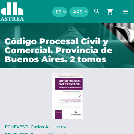
search
shopping_cart
menu
Código Procesal Civil y
Comercial. Provincia de
Buenos Aires. 2 tomos
ECHEVESTI, Carlos A.
(Director)