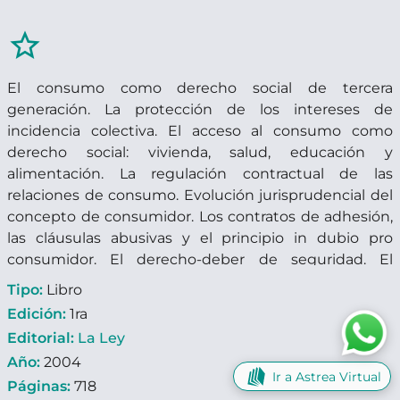
star_border
El consumo como derecho social de tercera
generación. La protección de los intereses de
incidencia colectiva. El acceso al consumo como
derecho social: vivienda, salud, educación y
alimentación. La regulación contractual de las
relaciones de consumo. Evolución jurisprudencial del
concepto de consumidor. Los contratos de adhesión,
las cláusulas abusivas y el principio in dubio pro
consumidor. El derecho-deber de seguridad. El
derecho-deber de información. Las ventas prohibidas.
Tipo:
Libro
La regulación de la publicidad. La responsabilidad por
Edición:
1ra
daños. El acceso a la justicia. La protección
Editorial:
La Ley
administrativa del consumidor. La protección judicial
Año:
2004
del consumidor. Jurisprudencia.
Ir a Astrea Virtual
Páginas:
718