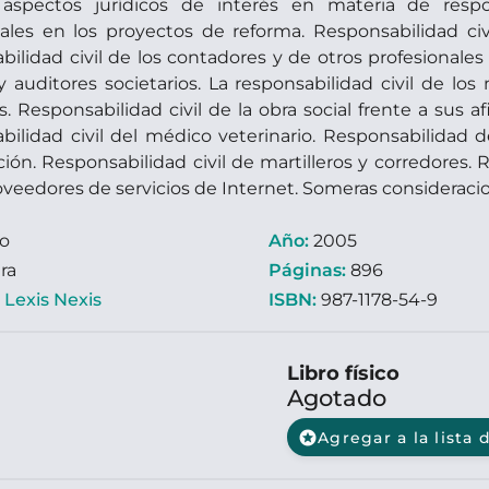
aspectos jurídicos de interés en materia de respon
ales en los proyectos de reforma. Responsabilidad civ
ilidad civil de los contadores y de otros profesionales
y auditores societarios. La responsabilidad civil de los
s. Responsabilidad civil de la obra social frente a sus a
ilidad civil del médico veterinario. Responsabilidad de
ión. Responsabilidad civil de martilleros y corredores. 
oveedores de servicios de Internet. Someras consideracio
ro
Año:
2005
ra
Páginas:
896
:
Lexis Nexis
ISBN:
987-1178-54-9
Libro físico
Agotado
stars
Agregar a la lista