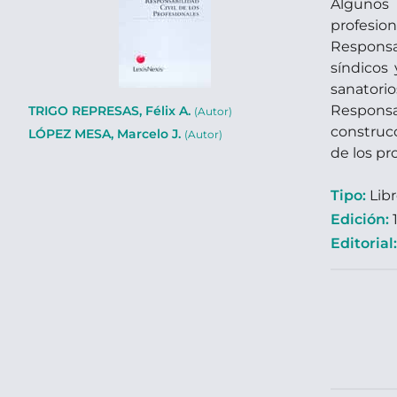
Algunos 
profesion
Responsab
síndicos 
sanatorio
Responsab
TRIGO REPRESAS, Félix A.
(Autor)
construcc
LÓPEZ MESA, Marcelo J.
(Autor)
de los pr
Tipo:
Lib
Edición:
1
Editorial