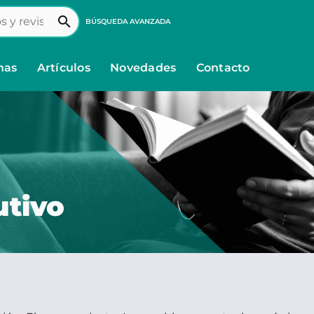
search
BÚSQUEDA AVANZADA
nas
Artículos
Novedades
Contacto
utivo