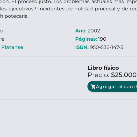
ión. El proceso justo. Los problemas actuales más impo
ulos ejecutivos? Incidentes de nulidad procesal y de r
 hipotecaria.
ro
Año:
2002
ra
Páginas:
190
:
Platense
ISBN:
950-536-147-5
Libro físico
Precio:
$25.00
shopping_cart
Agregar al carri