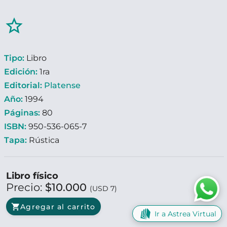
star_border
Tipo:
Libro
Edición:
1ra
Editorial:
Platense
Año:
1994
Páginas:
80
ISBN:
950-536-065-7
Tapa:
Rústica
Libro físico
Precio:
$10.000
(USD 7)
shopping_cart
Agregar al carrito
Ir a Astrea Virtual