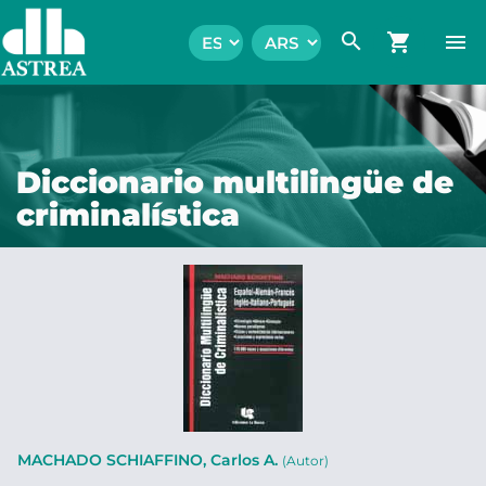
search
shopping_cart
menu
Diccionario multilingüe de
criminalística
MACHADO SCHIAFFINO, Carlos A.
(Autor)