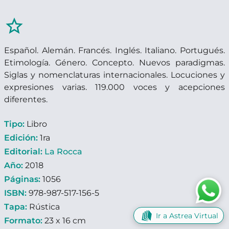
star_border
Español. Alemán. Francés. Inglés. Italiano. Portugués.
Etimología. Género. Concepto. Nuevos paradigmas.
Siglas y nomenclaturas internacionales. Locuciones y
expresiones varias. 119.000 voces y acepciones
diferentes.
Tipo:
Libro
Edición:
1ra
Editorial:
La Rocca
Año:
2018
Páginas:
1056
ISBN:
978-987-517-156-5
Tapa:
Rústica
Ir a Astrea Virtual
Formato:
23 x 16 cm