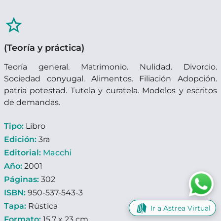
star_border
(Teoría y práctica)
Teoría general. Matrimonio. Nulidad. Divorcio.
Sociedad conyugal. Alimentos. Filiación Adopción.
patria potestad. Tutela y curatela. Modelos y escritos
de demandas.
Tipo:
Libro
Edición:
3ra
Editorial:
Macchi
Año:
2001
Páginas:
302
ISBN:
950-537-543-3
Tapa:
Rústica
Ir a Astrea Virtual
Formato:
15,7 x 23 cm