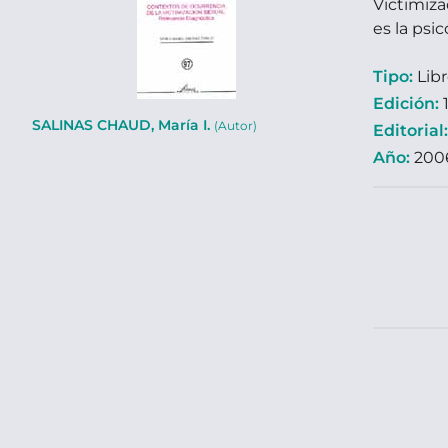
Victimiza
es la psic
Tipo:
Lib
Edición:
1
SALINAS CHAUD, María I.
(Autor)
Editorial
Año:
200