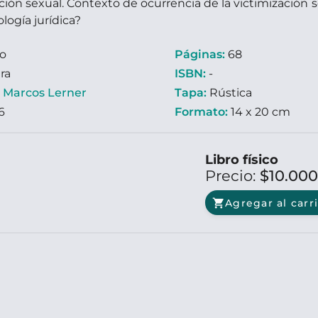
ción sexual. Contexto de ocurrencia de la victimización s
ología jurídica?
ro
Páginas:
68
ra
ISBN:
-
:
Marcos Lerner
Tapa:
Rústica
6
Formato:
14 x 20 cm
Libro físico
Precio:
$10.00
shopping_cart
Agregar al carr