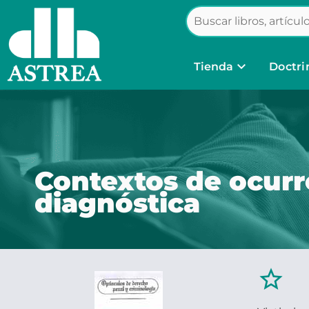
keyboard_arrow_down
Tienda
Doctri
Contextos de ocurre
diagnóstica
star_border