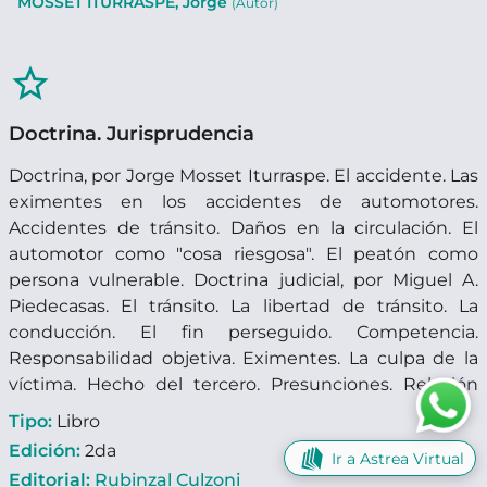
MOSSET ITURRASPE, Jorge
(Autor)
star_border
Doctrina. Jurisprudencia
Doctrina, por Jorge Mosset Iturraspe. El accidente. Las
eximentes en los accidentes de automotores.
Accidentes de tránsito. Daños en la circulación. El
automotor como "cosa riesgosa". El peatón como
persona vulnerable. Doctrina judicial, por Miguel A.
Piedecasas. El tránsito. La libertad de tránsito. La
conducción. El fin perseguido. Competencia.
Responsabilidad objetiva. Eximentes. La culpa de la
víctima. Hecho del tercero. Presunciones. Relación
entre la acción penal y la acción civil. Transporte
Tipo:
Libro
benévolo. Transporte ferroviario. Accidentes en
Edición:
2da
Ir a Astrea Virtual
subterráneos. La prioridad de paso. Peatones.
Editorial:
Rubinzal Culzoni