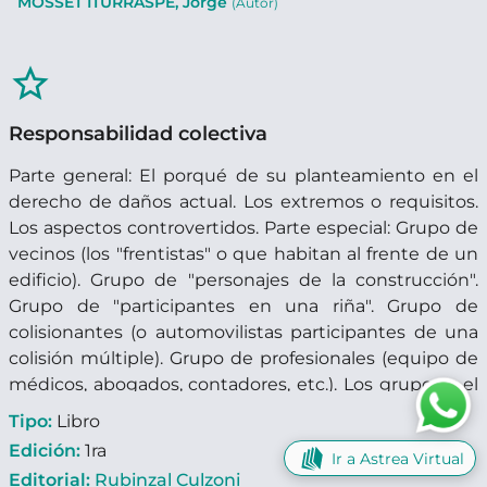
MOSSET ITURRASPE, Jorge
(Autor)
star_border
Responsabilidad colectiva
Parte general: El porqué de su planteamiento en el
derecho de daños actual. Los extremos o requisitos.
Los aspectos controvertidos. Parte especial: Grupo de
vecinos (los "frentistas" o que habitan al frente de un
edificio). Grupo de "personajes de la construcción".
Grupo de "participantes en una riña". Grupo de
colisionantes (o automovilistas participantes de una
colisión múltiple). Grupo de profesionales (equipo de
médicos, abogados, contadores, etc.). Los grupos y el
deporte ("los deportes colectivos" y "las barras o
Tipo:
Libro
hinchas"). Grupo de productores (fabricantes,
Edición:
1ra
Ir a Astrea Virtual
importadores, mayoristas y minoristas del producto
Editorial:
Rubinzal Culzoni