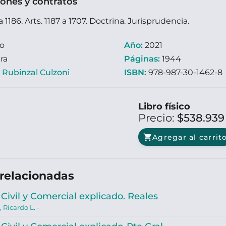
iones y contratos
a 1186. Arts. 1187 a 1707. Doctrina. Jurisprudencia.
ro
Año:
2021
ra
Páginas:
1944
:
Rubinzal Culzoni
ISBN:
978-987-30-1462-8
Libro físico
Precio:
$538.93
shopping_cart
Agregar al carrit
relacionadas
Civil y Comercial explicado. Reales
 Ricardo L. -