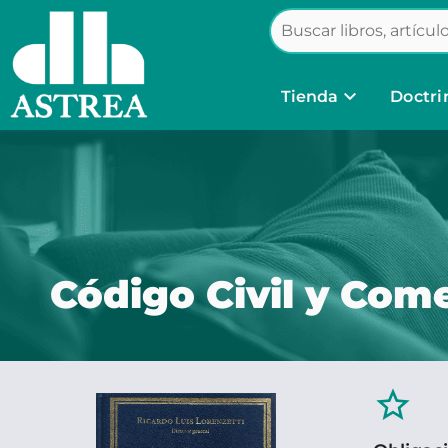
keyboard_arrow_down
Tienda
Doctri
Código Civil y Come
star_border