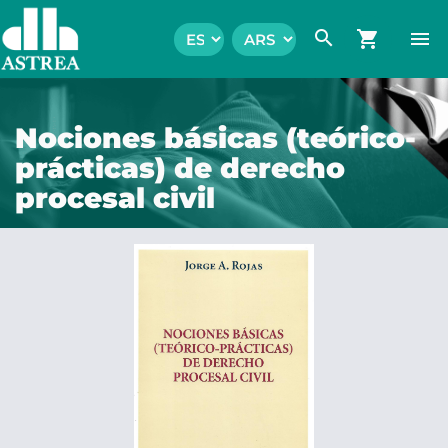
search
shopping_cart
menu
Nociones básicas (teórico-
prácticas) de derecho
procesal civil