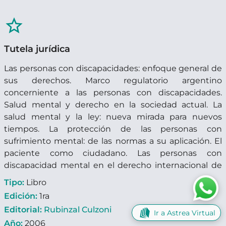
star_border
Tutela jurídica
Las personas con discapacidades: enfoque general de
sus derechos. Marco regulatorio argentino
concerniente a las personas con discapacidades.
Salud mental y derecho en la sociedad actual. La
salud mental y la ley: nueva mirada para nuevos
tiempos. La protección de las personas con
sufrimiento mental: de las normas a su aplicación. El
paciente como ciudadano. Las personas con
discapacidad mental en el derecho internacional de
los derechos humanos. Protección de los derechos
Tipo:
Libro
humanos de las personas con afecciones mentales:
Edición:
1ra
sistema supranacional. Ámbito local. Los medios
Editorial:
Rubinzal Culzoni
Ir a Astrea Virtual
coercitivos en el tratamiento de los pacientes
Año:
2006
mentales y la ley. El sistema legal argentino ante la