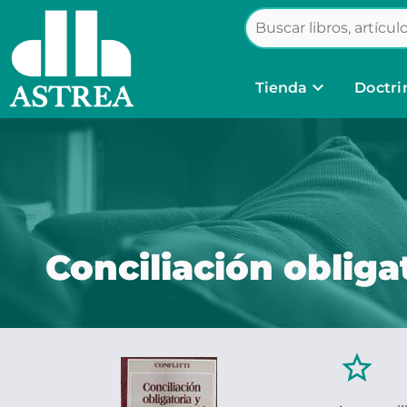
keyboard_arrow_down
Tienda
Doctri
Conciliación obliga
star_border