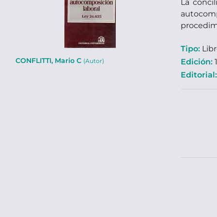
La concil
autocompo
procedimi
Tipo:
Lib
CONFLITTI, Mario C
Edición:
1
(Autor)
Editorial