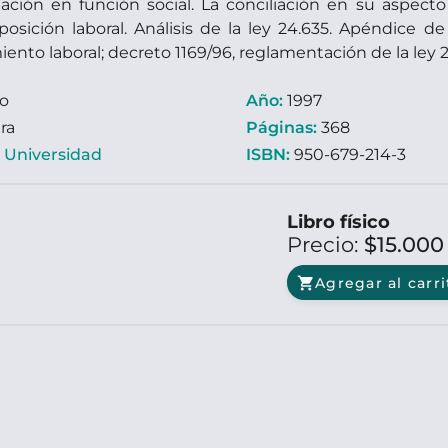
iación en función social. La conciliación en su aspecto j
sición laboral. Análisis de la ley 24.635. Apéndice de l
ento laboral; decreto 1169/96, reglamentación de la ley 2
ro
Año:
1997
ra
Páginas:
368
:
Universidad
ISBN:
950-679-214-3
Libro físico
Precio:
$15.00
shopping_cart
Agregar al carri