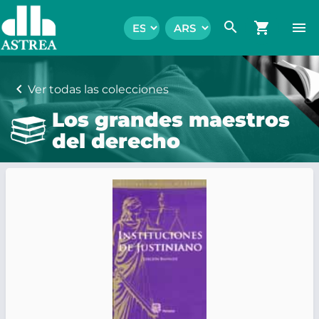
search
shopping_cart
menu
chevron_left
Ver todas las colecciones
Los grandes maestros
del derecho