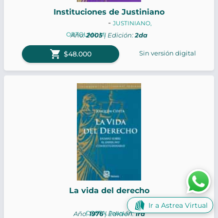
Instituciones de Justiniano
-
JUSTINIANO,
ORTOLAN, M.
Año:
2005
| Edición:
2da
shopping_cart
Sin versión digital
$48.000
La vida del derecho
Ir a Astrea Virtual
COSTA, Joaquín
Año:
1976
| Edición:
1ra