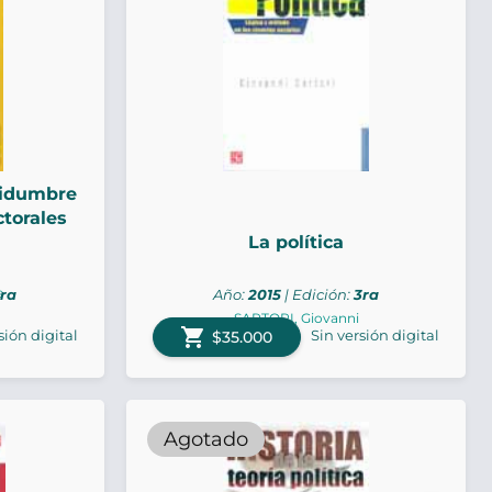
rtidumbre
ctorales
La política
s
1ra
Año:
2015
| Edición:
3ra
SARTORI, Giovanni
shopping_cart
sión digital
Sin versión digital
$35.000
Agotado