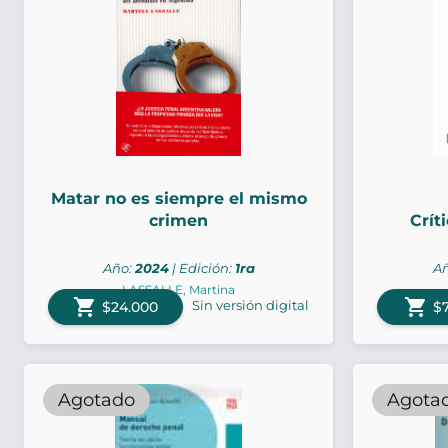
Matar no es siempre el mismo
crimen
Crít
Año:
2024
| Edición:
1ra
A
LASSALLE, Martina
shopping_cart
shopping_cart
Sin versión digital
$24.000
$7
Agotado
Agota