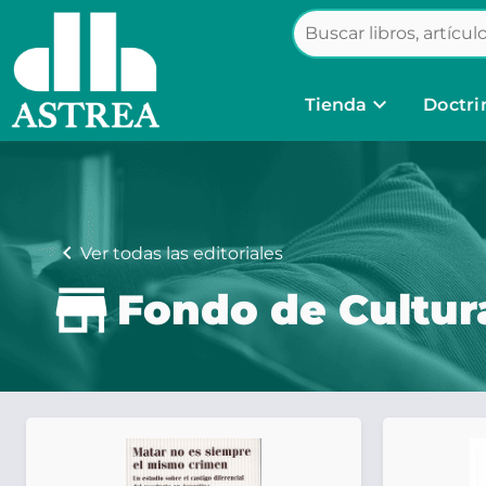
keyboard_arrow_down
Tienda
Doctri
chevron_left
Ver todas las editoriales
Fondo de Cultu