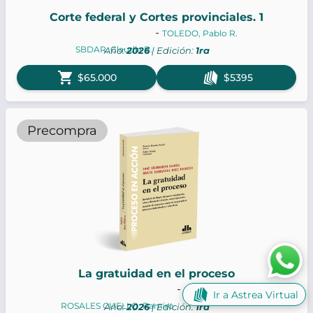
Corte federal y Cortes provinciales. 1
-
TOLEDO, Pablo R.
SBDAR, Claudia B.
Año:
2026
| Edición:
1ra
shopping_cart
$65.000
$5395
Precompra
La gratuidad en el proceso
-
SAHIÁN, José H.
Ir a Astrea Virtual
ROSALES CUELLO, Ramiro
Año:
2026
| Edición:
1ra