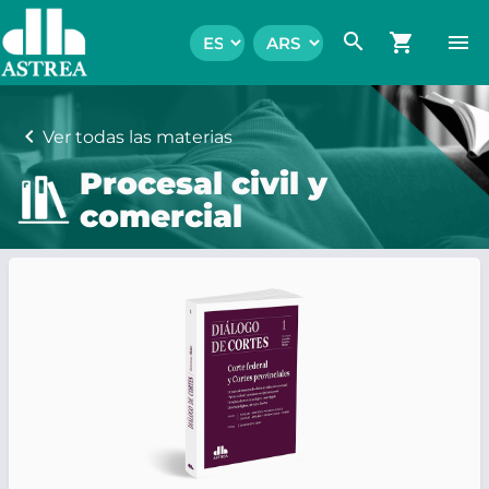
search
shopping_cart
menu
chevron_left
Ver todas las materias
Procesal civil y
comercial