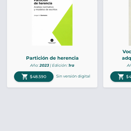
Voc
Partición de herencia
adq
Año:
2023
| Edición:
1ra
A
shopping_cart
shopping_cart
Sin versión digital
$48.590
$4