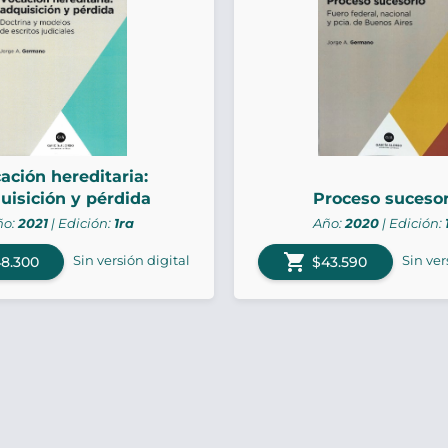
ación hereditaria:
uisición y pérdida
Proceso sucesor
ño:
2021
| Edición:
1ra
Año:
2020
| Edición:
shopping_cart
Sin versión digital
Sin ver
8.300
$43.590