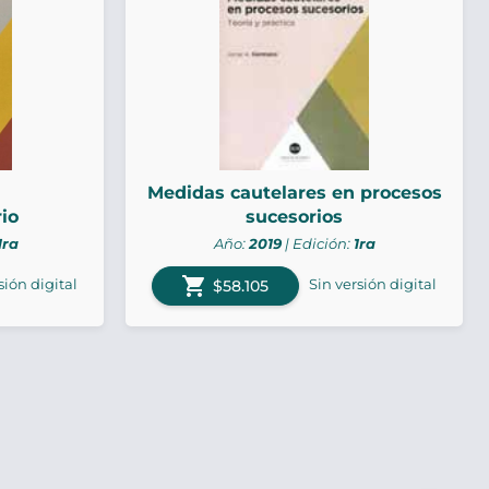
Medidas cautelares en procesos
io
sucesorios
1ra
Año:
2019
| Edición:
1ra
shopping_cart
sión digital
Sin versión digital
$58.105