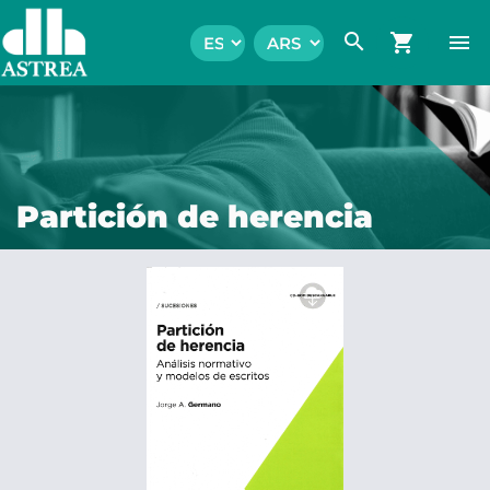
search
shopping_cart
menu
Partición de herencia