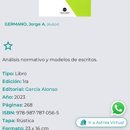
GERMANO, Jorge A.
(Autor)
star_border
Análisis normativo y modelos de escritos.
Tipo:
Libro
Edición:
1ra
Editorial:
García Alonso
Año:
2023
Páginas:
268
ISBN:
978-987-787-056-5
Tapa:
Rústica
Ir a Astrea Virtual
Formato:
23 x 16 cm