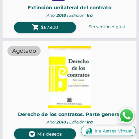
Extinción unilateral del contrato
Año:
2018
| Edición:
1ra
shopping_cart
Sin versión digital
$67.900
Agotado
Derecho de los contratos. Parte general
Año:
2010
| Edición:
1ra
Ir a Astrea Virtual
stars
Sin versión digital
Mis deseos