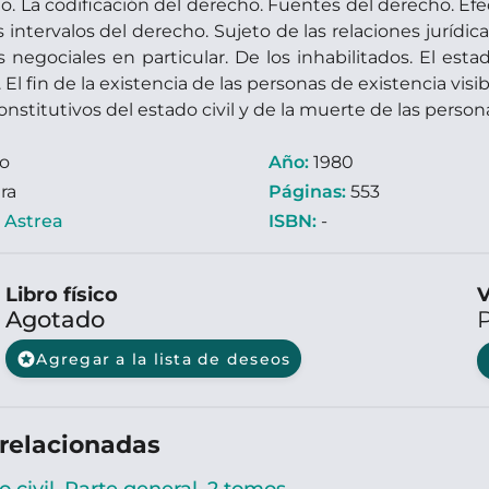
o. La codificación del derecho. Fuentes del derecho. Efe
s intervalos del derecho. Sujeto de las relaciones jurídi
 negociales en particular. De los inhabilitados. El esta
. El fin de la existencia de las personas de existencia vis
nstitutivos del estado civil y de la muerte de las persona
ro
Año:
1980
ra
Páginas:
553
:
Astrea
ISBN:
-
Libro físico
V
Agotado
stars
Agregar a la lista de deseos
relacionadas