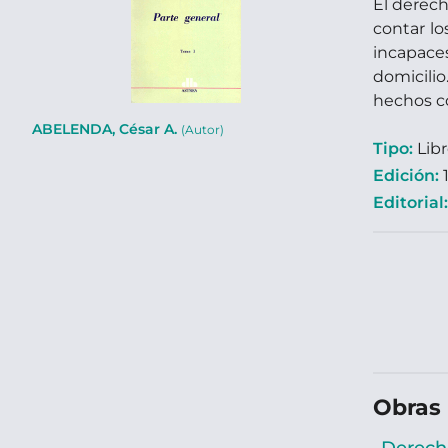
El derech
contar lo
incapaces
domicilio
hechos co
ABELENDA, César A.
(Autor)
Tipo:
Lib
Edición:
1
Editorial
Obras 