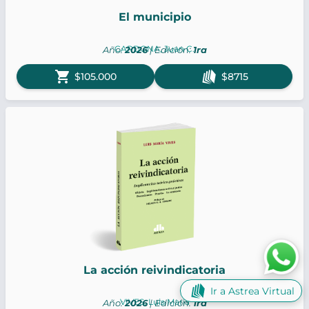
El municipio
CARDONA, Juan C.
Año:
2026
| Edición:
1ra
shopping_cart
$105.000
$8715
La acción reivindicatoria
Ir a Astrea Virtual
VIVES, Luis María
Año:
2026
| Edición:
1ra