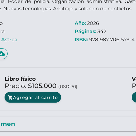
a. Poder de policía. Organización administrativa. Ga
 Nuevas tecnologías. Arbitraje y solución de conflictos
ro
Año:
2026
ra
Páginas:
342
:
Astrea
ISBN:
978-987-706-579-4
d_download
Libro físico
V
Precio:
$105.000
P
(USD 70)
shopping_cart
Agregar al carrito
umen