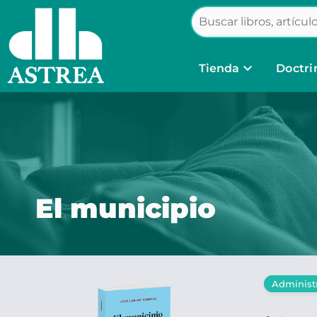
keyboard_arrow_down
Tienda
Doctri
El municipio
Administr