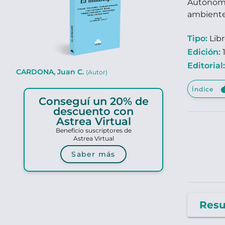
Autonomí
ambiente.
Tipo:
Lib
Edición:
1
Editorial
CARDONA, Juan C.
(Autor)
clou
Índice
Conseguí un 20% de
descuento con
Astrea Virtual
Beneficio suscriptores de
Astrea Virtual
Saber más
Res