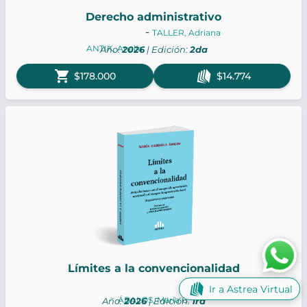
Derecho administrativo
-
TALLER, Adriana
ANTIK, Analía
Año:
2026
| Edición:
2da
shopping_cart
$178.000
$14.774
Límites a la convencionalidad
Ir a Astrea Virtual
ÁBALOS, María G.
Año:
2026
| Edición:
1ra