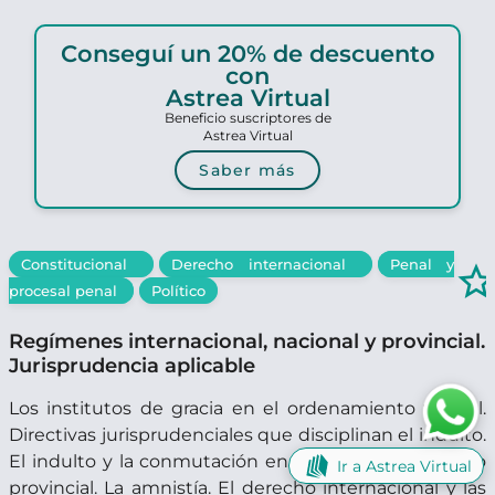
Conseguí un 20% de descuento
con
Astrea Virtual
Beneficio suscriptores de
Astrea Virtual
Saber más
Constitucional
Derecho internacional
Penal y
star_borde
procesal penal
Político
Regímenes internacional, nacional y provincial.
Jurisprudencia aplicable
Los institutos de gracia en el ordenamiento federal.
Directivas jurisprudenciales que disciplinan el indulto.
El indulto y la conmutación en el constitucionalismo
Ir a Astrea Virtual
provincial. La amnistía. El derecho internacional y las