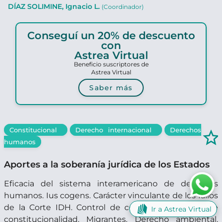
DÍAZ SOLIMINE, Ignacio L.
(Coordinador)
Conseguí un 20% de descuento
con
Astrea Virtual
Beneficio suscriptores de
Astrea Virtual
Saber más
Constitucional
Derecho internacional
Derechos
star_border
humanos
Aportes a la soberanía jurídica de los Estados
Eficacia del sistema interamericano de derechos
humanos. Ius cogens. Carácter vinculante de los fallos
de la Corte IDH. Control de convencionalidad y de
Ir a Astrea Virtual
constitucionalidad. Migrantes. Derecho ambiental.