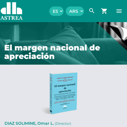
search
shopping_cart
menu
El margen nacional de
apreciación
DIAZ SOLIMINE, Omar L.
(Director)