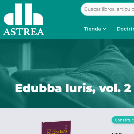
keyboard_arrow_down
Tienda
Doctri
Edubba Iuris, vol. 2
Constitu