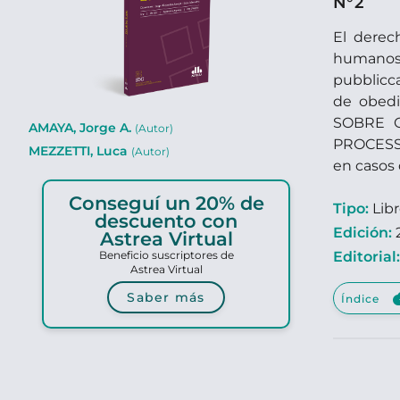
N°2
El derec
humanos. 
pubblicca
de obedi
SOBRE O
AMAYA, Jorge A.
(Autor)
PROCESSU
MEZZETTI, Luca
(Autor)
en casos 
Conseguí un 20% de
Tipo:
Lib
descuento con
Edición:
Astrea Virtual
Beneficio suscriptores de
Editorial
Astrea Virtual
clou
Saber más
Índice