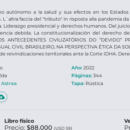
ho autónomo a la salud y sus efectos en los Estados
L´altra faccia del "tributo" in risposta alla pandemia da 
. Liderazgo presidencial y derechos humanos. Del juicio a
encia debida. La constitucionalización del derecho 
S ANTECEDENTES CIVILIZATÓRIOS DO “DEVIDO” P
AL CIVIL BRASILEIRO, NA PERSPECTIVA ÉTICA DA SOLI
de reivindicaciones territoriales ante la Corte IDHA. Dere
ro
Año:
2022
2da
Páginas:
344
:
Astrea
Tapa:
Rústica
d_download
Libro físico
Ve
Precio:
$88.000
P
(USD 59)