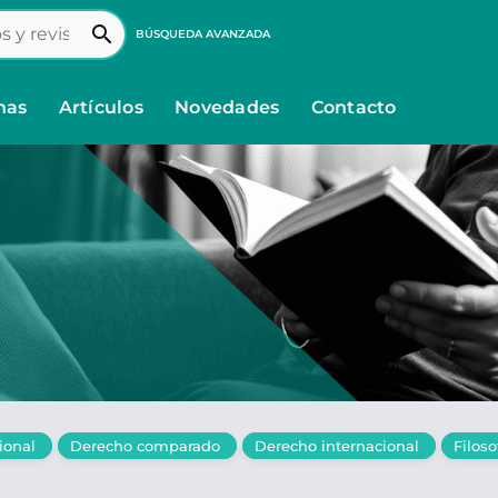
search
BÚSQUEDA AVANZADA
nas
Artículos
Novedades
Contacto
cional
Derecho comparado
Derecho internacional
Filoso