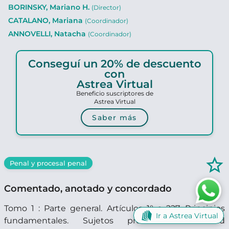
BORINSKY, Mariano H.
(Director)
CATALANO, Mariana
(Coordinador)
ANNOVELLI, Natacha
(Coordinador)
Conseguí un 20% de descuento
con
Astrea Virtual
Beneficio suscriptores de
Astrea Virtual
Saber más
star_border
Penal y procesal penal
Comentado, anotado y concordado
Tomo 1 : Parte general. Artículos 1° a 227. Principios
Ir a Astrea Virtual
fundamentales. Sujetos procesales. Actividad