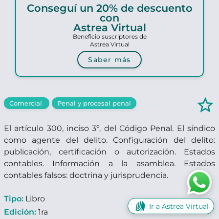
Conseguí un 20% de descuento
con
Astrea Virtual
Beneficio suscriptores de
Astrea Virtual
Saber más
star_border
Comercial
Penal y procesal penal
El artículo 300, inciso 3º, del Código Penal. El síndico
como agente del delito. Configuración del delito:
publicación, certificación o autorización. Estados
contables. Información a la asamblea. Estados
contables falsos: doctrina y jurisprudencia.
Tipo:
Libro
Ir a Astrea Virtual
Edición:
1ra