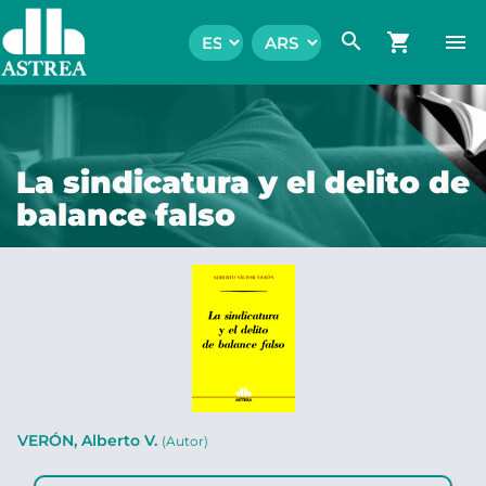
search
shopping_cart
menu
La sindicatura y el delito de
balance falso
VERÓN, Alberto V.
(Autor)