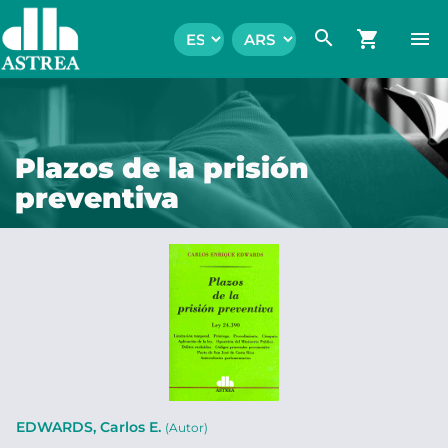
search
shopping_cart
menu
Plazos de la prisión
preventiva
EDWARDS, Carlos E.
(Autor)