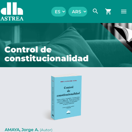
search
shopping_cart
menu
Control de
constitucionalidad
AMAYA, Jorge A.
(Autor)