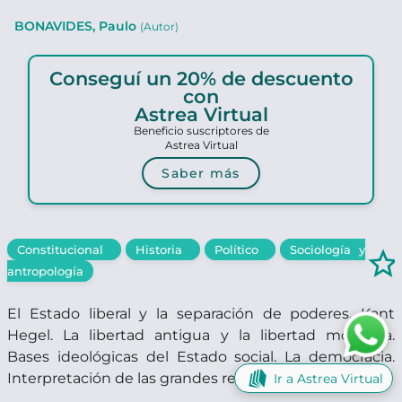
BONAVIDES, Paulo
(Autor)
Conseguí un 20% de descuento
con
Astrea Virtual
Beneficio suscriptores de
Astrea Virtual
Saber más
Constitucional
Historia
Político
Sociología y
star_border
antropología
El Estado liberal y la separación de poderes. Kant
Hegel. La libertad antigua y la libertad moderna.
Bases ideológicas del Estado social. La democracia.
Interpretación de las grandes revoluciones.
Ir a Astrea Virtual