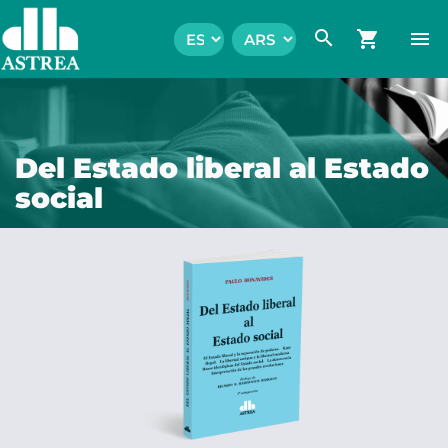
search
shopping_cart
menu
Del Estado liberal al Estado
social