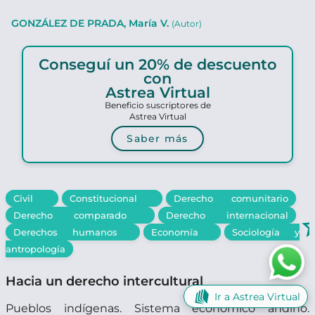
GONZÁLEZ DE PRADA, María V.
(Autor)
Conseguí un 20% de descuento
con
Astrea Virtual
Beneficio suscriptores de
Astrea Virtual
Saber más
Civil
Constitucional
Derecho comunitario
Derecho comparado
Derecho internacional
star_b
Derechos humanos
Economía
Sociología y
antropología
Hacia un derecho intercultural
Ir a Astrea Virtual
Pueblos indígenas. Sistema económico andino.