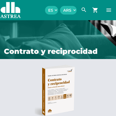
search
shopping_cart
menu
Contrato y reciprocidad