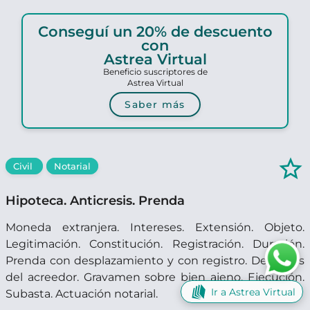
Conseguí un 20% de descuento
con
Astrea Virtual
Beneficio suscriptores de
Astrea Virtual
Saber más
star_border
Civil
Notarial
Hipoteca. Anticresis. Prenda
Moneda extranjera. Intereses. Extensión. Objeto.
Legitimación. Constitución. Registración. Duración.
Prenda con desplazamiento y con registro. Derechos
del acreedor. Gravamen sobre bien ajeno. Ejecución.
Ir a Astrea Virtual
Subasta. Actuación notarial.