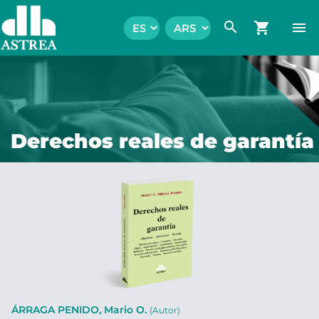
search
shopping_cart
menu
Derechos reales de garantía
ÁRRAGA PENIDO, Mario O.
(Autor)