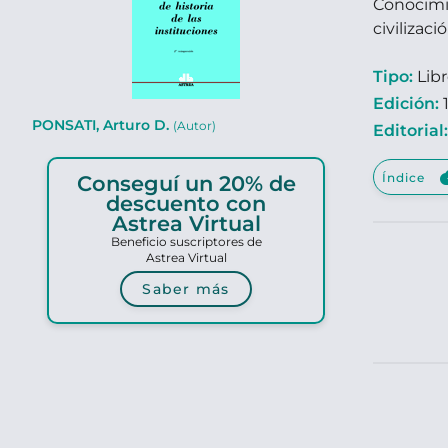
Conocimie
civilizaci
Tipo:
Lib
Edición:
1
PONSATI, Arturo D.
(Autor)
Editorial
clou
Índice
Conseguí un 20% de
descuento con
Astrea Virtual
Beneficio suscriptores de
Astrea Virtual
Saber más