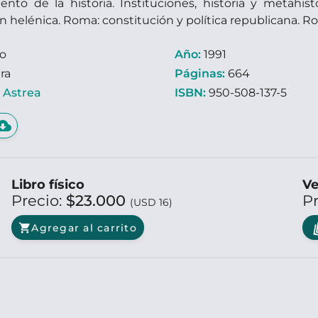
nto de la historia. Instituciones, historia y metahisto
ón helénica. Roma: constitución y política republicana. Roma
ro
Año:
1991
ra
Páginas:
664
:
Astrea
ISBN:
950-508-137-5
d_download
Libro físico
Ve
Precio:
$23.000
P
(USD 16)
shopping_cart
Agregar al carrito