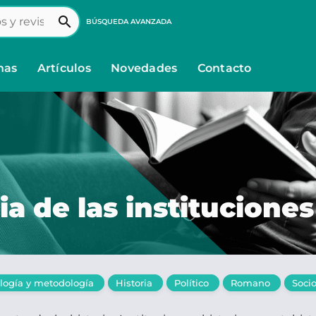
search
BÚSQUEDA AVANZADA
nas
Artículos
Novedades
Contacto
ia de las instituciones
logía y metodología
Historia
Político
Romano
Socio