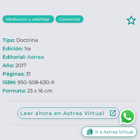
star_border
Mediación y arbitraje
Comercial
Tipo:
Doctrina
Edición:
1ra
Editorial:
Astrea
Año:
2017
Páginas:
31
ISBN:
950-508-630-X
Formato:
23 x 16 cm
launch
Leer ahora en Astrea Virtual
Ir a Astrea Virtual