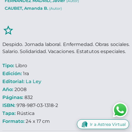
FERNÁNDEZ MADRID, Javier
(Autor)
CAUBET, Amanda B.
(Autor)
star_border
Despido. Jornada laboral. Enfermedad. Obras sociales.
Salario. Solidaridad. Vacaciones. Estatutos especiales.
Tipo:
Libro
Edición:
1ra
Editorial:
La Ley
Año:
2008
Páginas:
832
ISBN:
978-987-03-1318-2
Tapa:
Rústica
Formato:
24 x 17 cm
Ir a Astrea Virtual