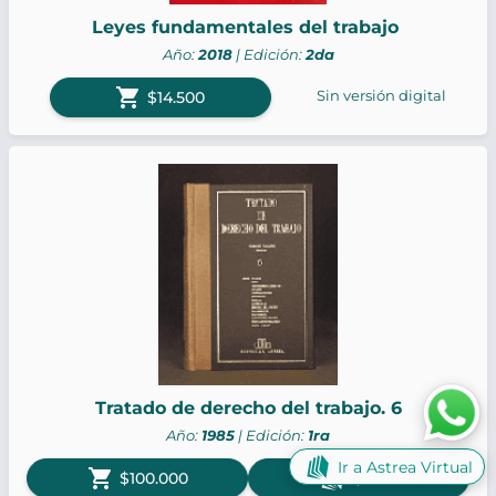
Leyes fundamentales del trabajo
Año:
2018
| Edición:
2da
shopping_cart
Sin versión digital
$14.500
Tratado de derecho del trabajo. 6
Año:
1985
| Edición:
1ra
Ir a Astrea Virtual
shopping_cart
$100.000
$8300