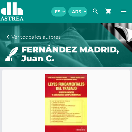
search
shopping_cart
menu
chevron_left
Ver todos los autores
FERNÁNDEZ MADRID,
Juan C.