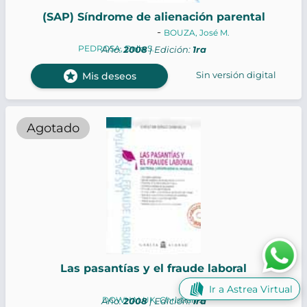
(SAP) Síndrome de alienación parental
-
BOUZA, José M.
PEDROSA, Delia S.
Año:
2008
| Edición:
1ra
stars
Sin versión digital
Mis deseos
Agotado
Las pasantías y el fraude laboral
Ir a Astrea Virtual
DOWHALUK, Christian S.
Año:
2008
| Edición:
1ra