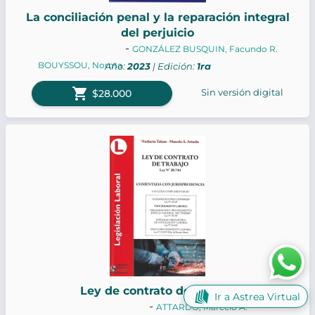
La conciliación penal y la reparación integral
del perjuicio
-
GONZÁLEZ BUSQUIN, Facundo R.
BOUYSSOU, Norma
Año:
2023
| Edición:
1ra
shopping_cart
Sin versión digital
$28.000
Ley de contrato de trabajo
Ir a Astrea Virtual
-
ATTARDO, Marcelo A.