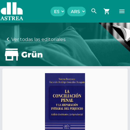
search
shopping_cart
menu
chevron_left
Ver todas las editoriales
Grün