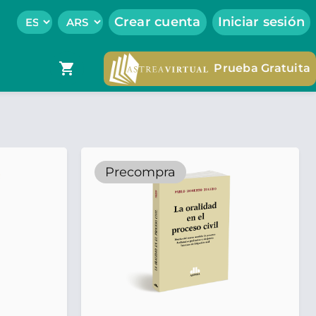
Crear cuenta
Iniciar sesión
shopping_cart
Prueba Gratuita
Precompra