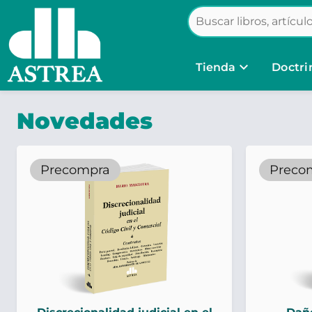
keyboard_arrow_down
Tienda
Doctri
Novedades
Precompra
Preco