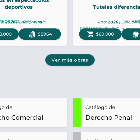
s en espectáculos
deportivos
Tutelas diferenci
-
BORRELLI, Alejandro A.
BR
o:
2026
| Edición:
1ra
Año:
2026
| Edición:
ROSALES CUELLO, Ramiro
shopping_cart
8.000
$8964
$69.000
Ver más obras
go de
Catálogo de
cho Comercial
Derecho Penal