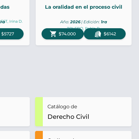
adas
La oralidad en el proceso civil
EST, Irina D.
1ra
Año:
2026
| Edición:
1ra
TOLEDO, Pablo R.
shopping_cart
$5727
$74.000
$6142
Catálogo de
Derecho Civil