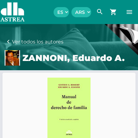
search
shopping_cart
menu
chevron_left
Ver todos los autores
ZANNONI, Eduardo A.