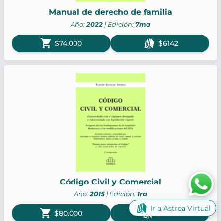
Manual de derecho de familia
Año:
2022
| Edición:
7ma
shopping_cart
$74.000
$6142
Código Civil y Comercial
Año:
2015
| Edición:
1ra
Ir a Astrea Virtual
shopping_cart
$80.000
$6640