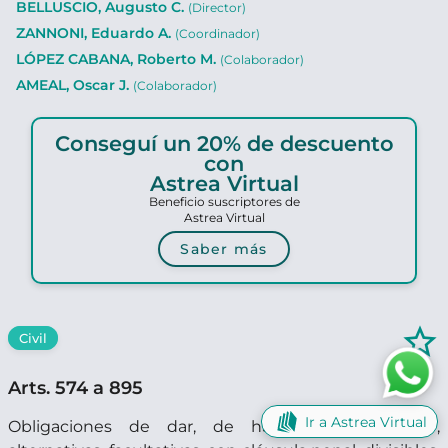
BELLUSCIO, Augusto C.
(Director)
ZANNONI, Eduardo A.
(Coordinador)
LÓPEZ CABANA, Roberto M.
(Colaborador)
AMEAL, Oscar J.
(Colaborador)
Conseguí un 20% de descuento
con
Astrea Virtual
Beneficio suscriptores de
Astrea Virtual
Saber más
star_border
Civil
Arts. 574 a 895
Ir a Astrea Virtual
Obligaciones de dar, de hacer, de no hacer,